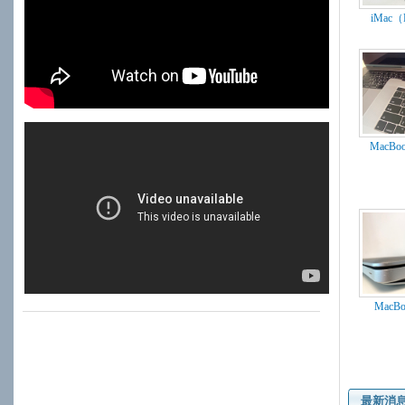
iMac（Re
MacBook
MacBoo
最新消